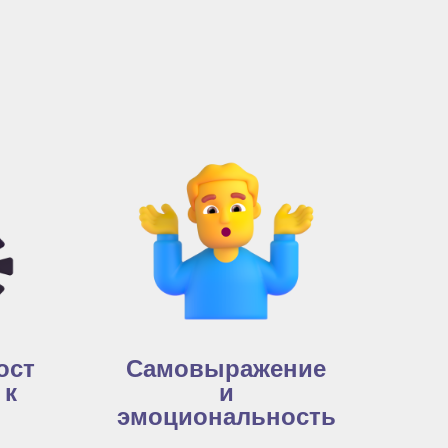
ост
Самовыражение
 к
и
эмоциональность