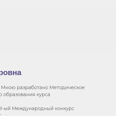
ровна
а. Мною разработано Методическое
о образования курса
 XIII-ый Международный конкурс
т