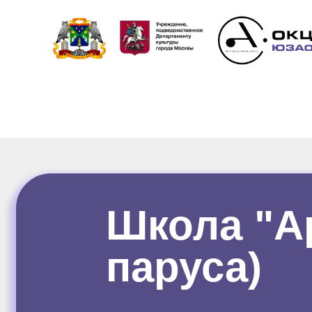
Школа "А
паруса)