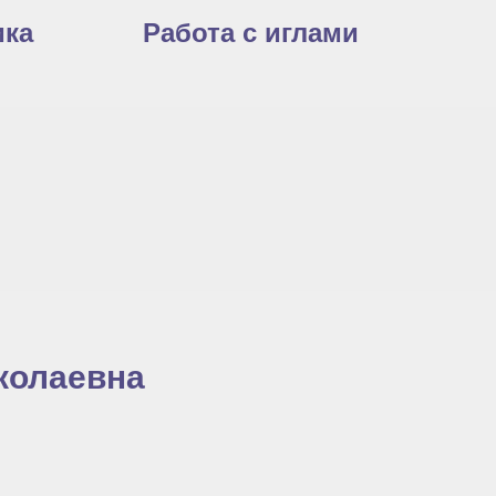
ика
Работа с иглами
колаевна