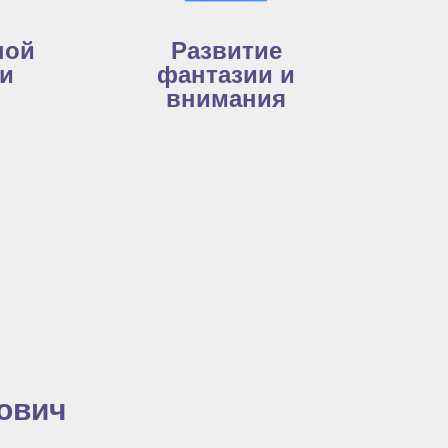
ной
Развитие
и
фантазии и
внимания
ович