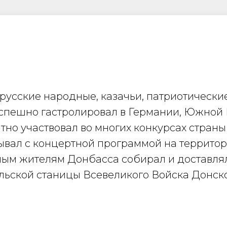
усские народные, казачьи, патриотические
спешно гастролировал в Германии, Южной К
но участвовал во многих конкурсах страны
ывал с концертной программой на террито
ым жителям Донбасса собирал и доставля
ьской станицы Всевеликого Войска Донског