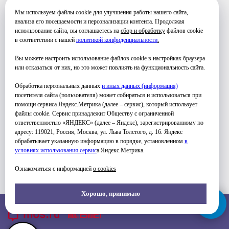
17:00-20:00
Мы используем файлы cookie для улучшения работы нашего сайта,
анализа его посещаемости и персонализации контента. Продолжая
использование сайта, вы соглашаетесь на
сбор и обработку
файлов cookie
в соответствии с нашей
политикой конфиденциальности
.
Вы можете настроить использование файлов cookie в настройках браузера
или отказаться от них, но это может повлиять на функциональность сайта.
УЗНАТЬ ПОДРОБНЕЕ
Обработка персональных данных
и иных данных (информация)
посетителя сайта (пользователя) может собираться и использоваться при
помощи сервиса Яндекс.Метрика (далее – сервис), который использует
файлы cookie. Сервис принадлежит Обществу с ограниченной
ответственностью «ЯНДЕКС» (далее – Яндекс), зарегистрированному по
адресу: 119021, Россия, Москва, ул. Льва Толстого, д. 16. Яндекс
обрабатывает указанную информацию в порядке, установленном
в
условиях использования серви
с
а Яндекс.Метрика.
ФОТО ЗАНЯТИЙ
Ознакомиться с информацией
о cookies
Хорошо, принимаю