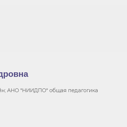
дровна
йн; АНО "НИИДПО" общая педагогика