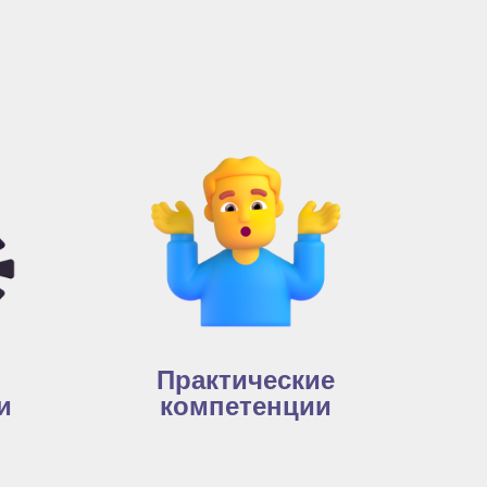
Практические
и
компетенции