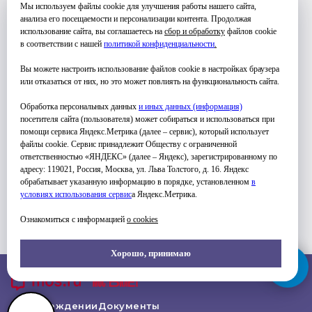
15:00-16:30 - Группа 1
Мы используем файлы cookie для улучшения работы нашего сайта,
16:30-18:00 - Группа 2
анализа его посещаемости и персонализации контента. Продолжая
использование сайта, вы соглашаетесь на
сбор и обработку
файлов cookie
18:00-19:00 - Группа 3
в соответствии с нашей
политикой конфиденциальности
.
Вы можете настроить использование файлов cookie в настройках браузера
или отказаться от них, но это может повлиять на функциональность сайта.
Обработка персональных данных
и иных данных (информация)
посетителя сайта (пользователя) может собираться и использоваться при
помощи сервиса Яндекс.Метрика (далее – сервис), который использует
файлы cookie. Сервис принадлежит Обществу с ограниченной
ответственностью «ЯНДЕКС» (далее – Яндекс), зарегистрированному по
УЗНАТЬ ПОДРОБНЕЕ
адресу: 119021, Россия, Москва, ул. Льва Толстого, д. 16. Яндекс
обрабатывает указанную информацию в порядке, установленном
в
условиях использования серви
с
а Яндекс.Метрика.
Ознакомиться с информацией
о cookies
Хорошо, принимаю
Об Учреждении
Документы