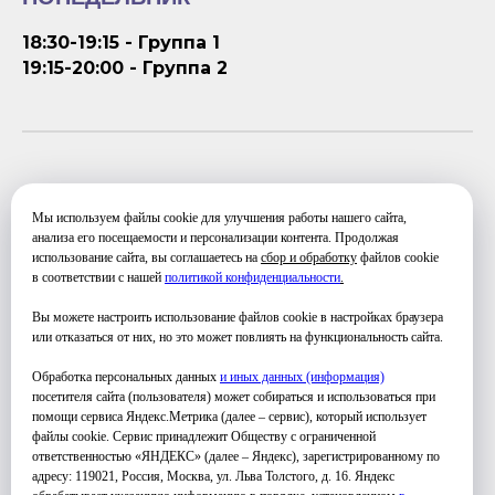
18:30-19:15 - Группа 1
19:15-20:00 - Группа 2
СРЕДА
Мы используем файлы cookie для улучшения работы нашего сайта,
18:30-19:15 - Группа 1
анализа его посещаемости и персонализации контента. Продолжая
использование сайта, вы соглашаетесь на
сбор и обработку
файлов cookie
19:15-20:00 - Группа 2
в соответствии с нашей
политикой конфиденциальности
.
Вы можете настроить использование файлов cookie в настройках браузера
или отказаться от них, но это может повлиять на функциональность сайта.
Обработка персональных данных
и иных данных (информация)
посетителя сайта (пользователя) может собираться и использоваться при
помощи сервиса Яндекс.Метрика (далее – сервис), который использует
файлы cookie. Сервис принадлежит Обществу с ограниченной
ответственностью «ЯНДЕКС» (далее – Яндекс), зарегистрированному по
УЗНАТЬ ПОДРОБНЕЕ
адресу: 119021, Россия, Москва, ул. Льва Толстого, д. 16. Яндекс