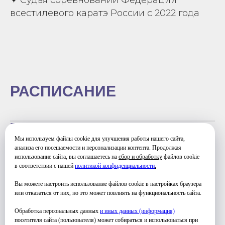
всестилевого каратэ России с 2022 года
РАСПИСАНИЕ
ПОНЕДЕЛЬНИК
18:00-19:30 - Группа 1
Мы используем файлы cookie для улучшения работы нашего сайта,
19:30-21:00 - Группа 2
анализа его посещаемости и персонализации контента. Продолжая
использование сайта, вы соглашаетесь на
сбор и обработку
файлов cookie
СРЕДА
в соответствии с нашей
политикой конфиденциальности
.
18:00-19:30 - Группа 1
19:30-21:00 - Группа 2
Вы можете настроить использование файлов cookie в настройках браузера
или отказаться от них, но это может повлиять на функциональность сайта.
Обработка персональных данных
и иных данных (информация)
посетителя сайта (пользователя) может собираться и использоваться при