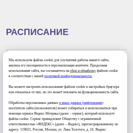
РАСПИСАНИЕ
ПОНЕДЕЛЬНИК
16:00-17:00 - Группа 1
Мы используем файлы cookie для улучшения работы нашего сайта,
17:00-18:00 - Группа 2
анализа его посещаемости и персонализации контента. Продолжая
использование сайта, вы соглашаетесь на
сбор и обработку
файлов cookie
СРЕДА
в соответствии с нашей
политикой конфиденциальности
.
16:00-17:00 - Группа 1
17:00-18:00 - Группа 2
Вы можете настроить использование файлов cookie в настройках браузера
или отказаться от них, но это может повлиять на функциональность сайта.
Обработка персональных данных
и иных данных (информация)
посетителя сайта (пользователя) может собираться и использоваться при
помощи сервиса Яндекс.Метрика (далее – сервис), который использует
файлы cookie. Сервис принадлежит Обществу с ограниченной
ответственностью «ЯНДЕКС» (далее – Яндекс), зарегистрированному по
УЗНАТЬ ПОДРОБНЕЕ
адресу: 119021, Россия, Москва, ул. Льва Толстого, д. 16. Яндекс