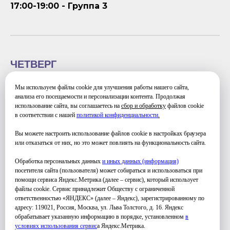
17:00-19:00 - Группа 3
ЧЕТВЕРГ
14:00-15:30 - Группа 1
Мы используем файлы cookie для улучшения работы нашего сайта,
15:30-17:00 - Группа 2
анализа его посещаемости и персонализации контента. Продолжая
использование сайта, вы соглашаетесь на
сбор и обработку
файлов cookie
17:00-19:00 - Группа 3
в соответствии с нашей
политикой конфиденциальности
.
Вы можете настроить использование файлов cookie в настройках браузера
или отказаться от них, но это может повлиять на функциональность сайта.
Обработка персональных данных
и иных данных (информация)
посетителя сайта (пользователя) может собираться и использоваться при
помощи сервиса Яндекс.Метрика (далее – сервис), который использует
файлы cookie. Сервис принадлежит Обществу с ограниченной
ответственностью «ЯНДЕКС» (далее – Яндекс), зарегистрированному по
УЗНАТЬ ПОДРОБНЕЕ
адресу: 119021, Россия, Москва, ул. Льва Толстого, д. 16. Яндекс
обрабатывает указанную информацию в порядке, установленном
в
условиях использования серви
с
а Яндекс.Метрика.