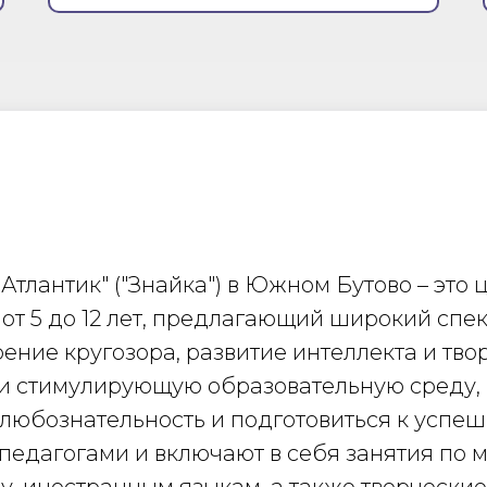
Атлантик" ("Знайка") в Южном Бутово – это
 от 5 до 12 лет, предлагающий широкий спе
ние кругозора, развитие интеллекта и твор
 и стимулирующую образовательную среду,
ь любознательность и подготовиться к успе
едагогами и включают в себя занятия по ма
, иностранным языкам, а также творческие