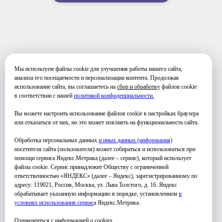
Мы используем файлы cookie для улучшения работы нашего сайта,
ФОТО ЗАНЯТИЙ
анализа его посещаемости и персонализации контента. Продолжая
использование сайта, вы соглашаетесь на
сбор и обработку
файлов cookie
в соответствии с нашей
политикой конфиденциальности
.
Вы можете настроить использование файлов cookie в настройках браузера
или отказаться от них, но это может повлиять на функциональность сайта.
Обработка персональных данных
и иных данных (информация)
посетителя сайта (пользователя) может собираться и использоваться при
помощи сервиса Яндекс.Метрика (далее – сервис), который использует
файлы cookie. Сервис принадлежит Обществу с ограниченной
ответственностью «ЯНДЕКС» (далее – Яндекс), зарегистрированному по
адресу: 119021, Россия, Москва, ул. Льва Толстого, д. 16. Яндекс
обрабатывает указанную информацию в порядке, установленном
в
условиях использования серви
с
а Яндекс.Метрика.
Ознакомиться с информацией
о cookies