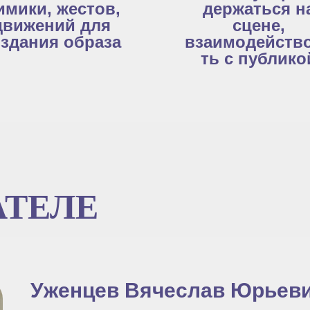
имики, жестов,
держаться н
движений для
сцене,
здания образа
взаимодейств
ть с публико
АТЕЛЕ
Уженцев Вячеслав Юрьев