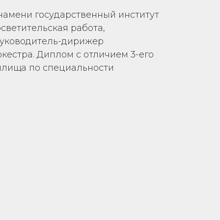
намени государственный институт
светительская работа,
руководитель-дирижер
кестра. Диплом с отличием 3-его
илища по специальности