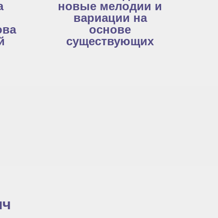
а
новые мелодии и
вариации на
ова
основе
й
существующих
ич