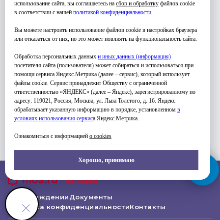
использование сайта, вы соглашаетесь на
сбор и обработку
файлов cookie
в соответствии с нашей
политикой конфиденциальности
.
Вы можете настроить использование файлов cookie в настройках браузера
или отказаться от них, но это может повлиять на функциональность сайта.
Обработка персональных данных
и иных данных (информация)
посетителя сайта (пользователя) может собираться и использоваться при
ФОТО ЗАНЯТИЙ
помощи сервиса Яндекс.Метрика (далее – сервис), который использует
файлы cookie. Сервис принадлежит Обществу с ограниченной
ответственностью «ЯНДЕКС» (далее – Яндекс), зарегистрированному по
адресу: 119021, Россия, Москва, ул. Льва Толстого, д. 16. Яндекс
обрабатывает указанную информацию в порядке, установленном
в
условиях использования серви
с
а Яндекс.Метрика.
Ознакомиться с информацией
о cookies
Хорошо, принимаю
Об Учреждении
Документы
Политика конфиденциальности
Контакты