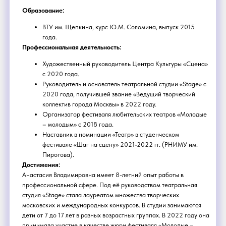
Образование:
ВТУ им. Щепкина, курс Ю.М. Соломина, выпуск 2015
года.
Профессиональная деятельность:
Художественный руководитель Центра Культуры «Сцена»
с 2020 года.
Руководитель и основатель театральной студии «Stage» с
2020 года, получившей звание «Ведущий творческий
коллектив города Москвы» в 2022 году.
Организатор фестиваля любительских театров «Молодые
– молодым» с 2018 года.
Наставник в номинации «Театр» в студенческом
фестивале «Шаг на сцену» 2021-2022 гг. (РНИМУ им.
Пирогова).
Достижения:
Анастасия Владимировна имеет 8-летний опыт работы в
профессиональной сфере. Под её руководством театральная
студия «Stage» стала лауреатом множества творческих
московских и международных конкурсов. В студии занимаются
дети от 7 до 17 лет в разных возрастных группах. В 2022 году она
принимала участие в качестве жюри фестиваля «Молодые –