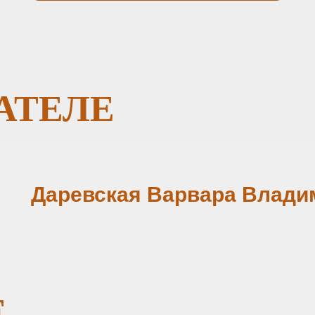
АТЕЛЕ
Даревская Варвара Влади
Е