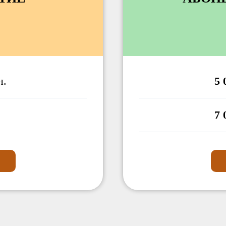
н.
5 
7 