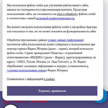
РАСПИСАНИЕ
Мы используем файлы cookie для улучшения работы нашего сайта,
анализа его посещаемости и персонализации контента. Продолжая
использование сайта, вы соглашаетесь на
сбор и обработку
файлов cookie
в соответствии с нашей
политикой конфиденциальности
.
Вы можете настроить использование файлов cookie в настройках браузера
Телефон для связи и уточнения
или отказаться от них, но это может повлиять на функциональность сайта.
информации по занятиям и стоимости
Обработка персональных данных
и иных данных (информация)
посетителя сайта (пользователя) может собираться и использоваться при
помощи сервиса Яндекс.Метрика (далее – сервис), который использует
файлы cookie. Сервис принадлежит Обществу с ограниченной
ответственностью «ЯНДЕКС» (далее – Яндекс), зарегистрированному по
адресу: 119021, Россия, Москва, ул. Льва Толстого, д. 16. Яндекс
обрабатывает указанную информацию в порядке, установленном
в
ПОЗВОНИТЬ
условиях использования серви
с
а Яндекс.Метрика.
Ознакомиться с информацией
о cookies
Хорошо, принимаю