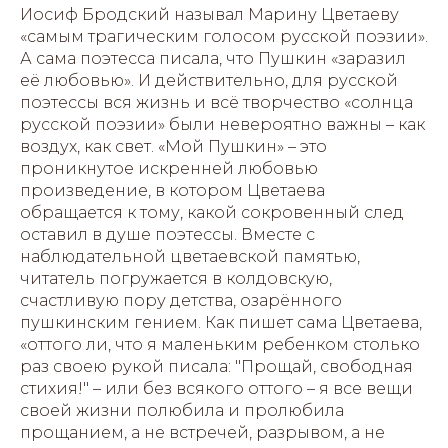
Иосиф Бродский называл Марину Цветаеву
«самым трагическим голосом русской поэзии».
А сама поэтесса писала, что Пушкин «заразил
её любовью». И действительно, для русской
поэтессы вся жизнь и всё творчество «солнца
русской поэзии» были невероятно важны – как
воздух, как свет. «Мой Пушкин» – это
проникнутое искренней любовью
произведение, в котором Цветаева
обращается к тому, какой сокровенный след
оставил в душе поэтессы. Вместе с
наблюдательной цветаевской памятью,
читатель погружается в колдовскую,
счастливую пору детства, озарённого
пушкинским гением. Как пишет сама Цветаева,
«оттого ли, что я маленьким ребенком столько
раз своею рукой писала: "Прощай, свободная
стихия!" – или без всякого оттого – я все вещи
своей жизни полюбила и пролюбила
прощанием, а не встречей, разрывом, а не