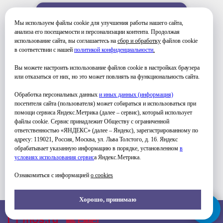
УЗНАТЬ ПОДРОБНЕЕ
Мы используем файлы cookie для улучшения работы нашего сайта,
анализа его посещаемости и персонализации контента. Продолжая
использование сайта, вы соглашаетесь на
сбор и обработку
файлов cookie
в соответствии с нашей
политикой конфиденциальности
.
Вы можете настроить использование файлов cookie в настройках браузера
или отказаться от них, но это может повлиять на функциональность сайта.
Обработка персональных данных
и иных данных (информация)
ФОТО ЗАНЯТИЙ
посетителя сайта (пользователя) может собираться и использоваться при
помощи сервиса Яндекс.Метрика (далее – сервис), который использует
файлы cookie. Сервис принадлежит Обществу с ограниченной
ответственностью «ЯНДЕКС» (далее – Яндекс), зарегистрированному по
адресу: 119021, Россия, Москва, ул. Льва Толстого, д. 16. Яндекс
обрабатывает указанную информацию в порядке, установленном
в
условиях использования серви
с
а Яндекс.Метрика.
Ознакомиться с информацией
о cookies
Хорошо, принимаю