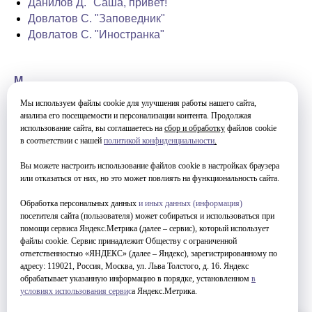
Данилов Д. "Саша, привет!"
Довлатов С. "Заповедник"
Довлатов С. "Иностранка"
М
Манойло Е. "Отец смотрит на запад"
Мы используем файлы cookie для улучшения работы нашего сайта,
анализа его посещаемости и персонализации контента. Продолжая
использование сайта, вы соглашаетесь на
сбор и обработку
файлов cookie
Р
в соответствии с нашей
политикой конфиденциальности
.
Ремизов В. "Вечная мерзлота"
Вы можете настроить использование файлов cookie в настройках браузера
или отказаться от них, но это может повлиять на функциональность сайта.
С
Обработка персональных данных
и иных данных (информация)
Степнова М. "Сад"
посетителя сайта (пользователя) может собираться и использоваться при
помощи сервиса Яндекс.Метрика (далее – сервис), который использует
файлы cookie. Сервис принадлежит Обществу с ограниченной
Т
ответственностью «ЯНДЕКС» (далее – Яндекс), зарегистрированному по
Токарева В. "Дом за поселком"
адресу: 119021, Россия, Москва, ул. Льва Толстого, д. 16. Яндекс
обрабатывает указанную информацию в порядке, установленном
в
условиях использования серви
с
а Яндекс.Метрика.