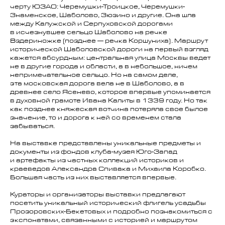
черту ЮЗАО: Черемушки-Троицкое, Черемушки-
Знаменское, Шаболово, Зюзино и другие. Она шла
между Калужской и Серпуховской дорогами
в исчезнувшее сельцо Шаболово на речке
Вздериножке (позднее — речка Коршуниха). Маршрут
исторической Шаболовской дороги на первый взгляд
кажется абсурдным: центральная улица Москвы ведет
не в другие города и области, а в небольшое, ничем
непримечательное сельцо. Но на самом деле,
эта московская дорога вела не в Шаболово, а в
древнее село Ясенево, которое впервые упоминается
в духовной грамоте Ивана Калиты в 1339 году. Но так
как позднее княжеская вотчина потеряла свое былое
значение, то и дорога к ней со временем стала
забываться.
На выставке представлены уникальные предметы и
документы из фондов клуба-музея Юго-Запад
и артефакты из частных коллекций историков и
краеведов Александра Спивака и Михаила Коробко.
Большая часть из них выставляется впервые.
Кураторы и организаторы выставки предлагают
посетить уникальный исторический флигель усадьбы
Прозоровских-Бекетовых и подробно познакомиться с
экспонатами, связанными с историей и маршрутом