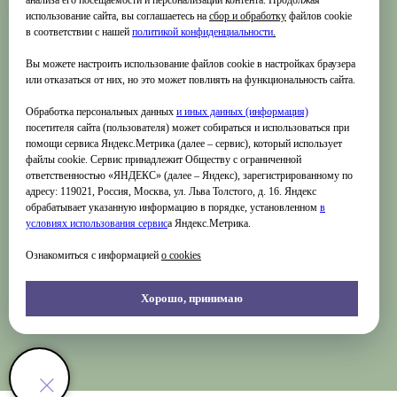
анализа его посещаемости и персонализации контента. Продолжая
ЮЗАО"
использование сайта, вы соглашаетесь на
сбор и обработку
файлов cookie
Проекты
в соответствии с нашей
политикой конфиденциальности
.
© 202
6
ГБУ Г. Москвы"ОКЦ
Новости
ЮЗАО"
Вы можете настроить использование файлов cookie в настройках браузера
Документы
или отказаться от них, но это может повлиять на функциональность сайта.
Контакты
Обработка персональных данных
и иных данных (информация)
посетителя сайта (пользователя) может собираться и использоваться при
УЧРЕЖДЕНИЯ
УСЛУГИ
помощи сервиса Яндекс.Метрика (далее – сервис), который использует
Библиотеки
Афиша мероприятий
файлы cookie. Сервис принадлежит Обществу с ограниченной
ответственностью «ЯНДЕКС» (далее – Яндекс), зарегистрированному по
Культурные центры
Кружки и студии
адресу: 119021, Россия, Москва, ул. Льва Толстого, д. 16. Яндекс
Спортивные кластеры
Образование
обрабатывает указанную информацию в порядке, установленном
в
условиях использования серви
с
а Яндекс.Метрика.
Аренда
РИД
Ознакомиться с информацией
о cookies
Книги
Электронные сервисы
Хорошо, принимаю