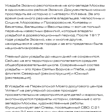
Усадьба Зюзино расположена на юго-западе Москвы
в одноименном районе Зюзино. Документально можно
проследить ее историю с I четверти XVII века. За это
время она много раз меняла владельцев. Челюстины и
Сицкие, Морозовы и Прозоровские, Князевы и
Бекетовы, Балашовы и Васильковы — вот не полный
перечень известных фамилий, которые владели
усадьбой в дореволюционный период. После 1917
года усадьба Зюзино, как и многие другие,
находящиеся в черте города и за его пределами была
национализирована.
Главный дом усадьбы до наших дней не сохранился.
Сейчас на его территории располагается средняя
общеобразовательная школа. Современный состав
усадьбы — это Храм Святых Бориса и Глеба, и два
флигеля: Северный (реконструкция) и Южный
(реставрация).
В Усадьбе на Перекопской Моего досугового центра
"Атлант" на регулярной основе проходят
просветительские мероприятия для детей и взрослых,
экспонируются предметы истории, связанные с юго-
западом Москвы, художественные работы.
Функционирует зал Славы, посвященный СВО. С 21