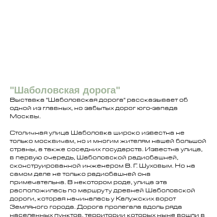
"Шаболовская дорога"
Выставка "Шаболовская дорога" рассказывает об
одной из главных, но забытых дорог юго-запада
Москвы.
Столичная улица Шаболовка широко известна не
только москвичам, но и многим жителям нашей большой
страны, а также соседних государств. Известна улица,
в первую очередь, Шаболовской радиобашней,
сконструированной инженером В. Г. Шуховым. Но на
самом деле не только радиобашней она
примечательна. В некотором роде, улица эта
расположилась по маршруту древней Шаболовской
дороги, которая начиналась у Калужских ворот
Земляного города. Дорога пролегала вдоль ряда
населенных пунктов, территории которых ныне вошли в